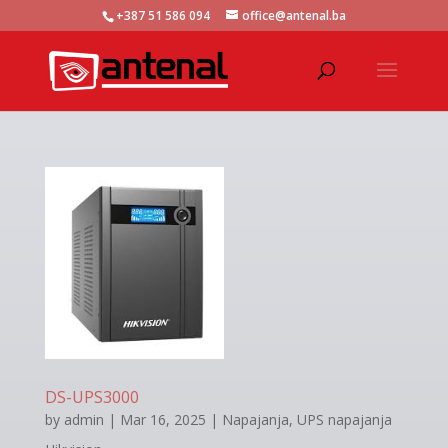
+387 51 586 094
office@antenal.ba
DS-UPS3000
by
admin
|
Mar 16, 2025
|
Napajanja
,
UPS napajanja