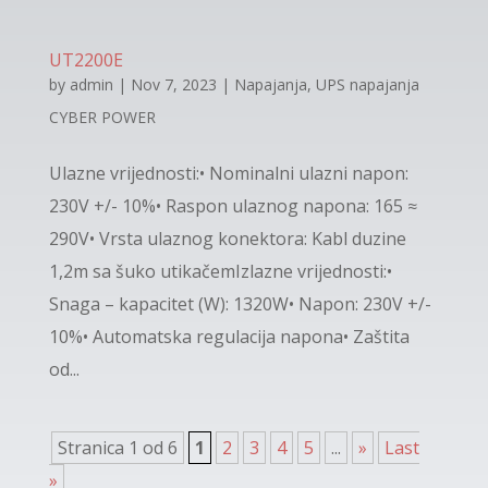
UT2200E
by
admin
|
Nov 7, 2023
|
Napajanja
,
UPS napajanja
CYBER POWER
Ulazne vrijednosti:• Nominalni ulazni napon:
230V +/- 10%• Raspon ulaznog napona: 165 ≈
290V• Vrsta ulaznog konektora: Kabl duzine
1,2m sa šuko utikačemIzlazne vrijednosti:•
Snaga – kapacitet (W): 1320W• Napon: 230V +/-
10%• Automatska regulacija napona• Zaštita
od...
Stranica 1 od 6
1
2
3
4
5
...
»
Last
»