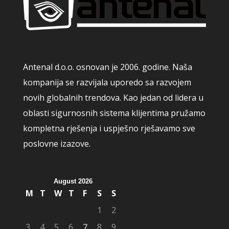
Antenal d.o.o. osnovan je 2006. godine. Naša
kompanija se razvijala uporedo sa razvojem
novih globalnih trendova. Kao jedan od lidera u
oblasti sigurnosnih sistema klijentima pružamo
kompletna rješenja i uspješno rješavamo sve
poslovne izazove.
August 2026
M
T
W
T
F
S
S
1
2
3
4
5
6
7
8
9