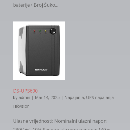
baterije • Broj Šuko...
DS-UPS600
by
admin
|
Mar 14, 2025
|
Napajanja
,
UPS napajanja
Hikvision
Ulazne vrijednosti: Nominalni ulazni napon:
230V +/- 10% Raspon ulaznog napona: 140 ≈