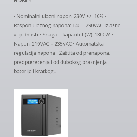
Hikvision
• Nominalni ulazni napon: 230V +/- 10% •
Raspon ulaznog napona: 140 ≈ 290VAC Izlazne
vrijednosti: • Snaga – kapacitet (W): 1800W •
Napon: 210VAC – 235VAC • Automatska
regulacija napona • Zaštita od prenapona,
preopterećenja i od dubokog praznjenja
baterije i kratkog...