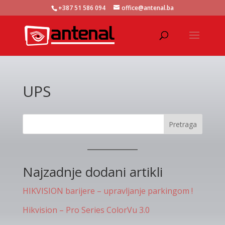
+387 51 586 094
office@antenal.ba
UPS
Pretraga
Najzadnje dodani artikli
HIKVISION barijere – upravljanje parkingom !
Hikvision – Pro Series ColorVu 3.0