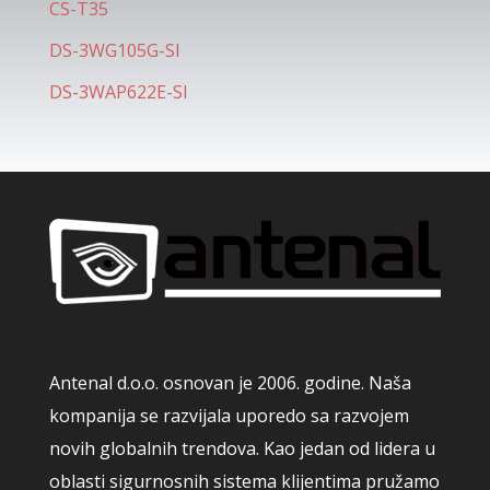
CS-T35
DS-3WG105G-SI
DS-3WAP622E-SI
Antenal d.o.o. osnovan je 2006. godine. Naša
kompanija se razvijala uporedo sa razvojem
novih globalnih trendova. Kao jedan od lidera u
oblasti sigurnosnih sistema klijentima pružamo