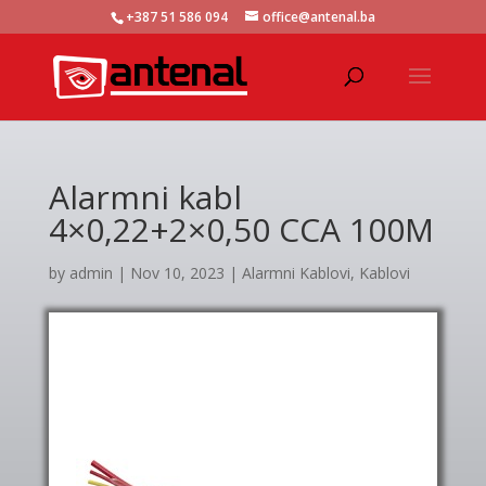
+387 51 586 094
office@antenal.ba
Alarmni kabl
4×0,22+2×0,50 CCA 100M
by
admin
|
Nov 10, 2023
|
Alarmni Kablovi
,
Kablovi