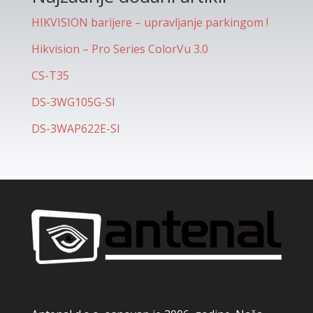
HIKVISION barijere – upravljanje parkingom !
Hikvision – Pro Series ColorVu 3.0
CS-T35
DS-3WG105G-SI
DS-3WAP622E-SI