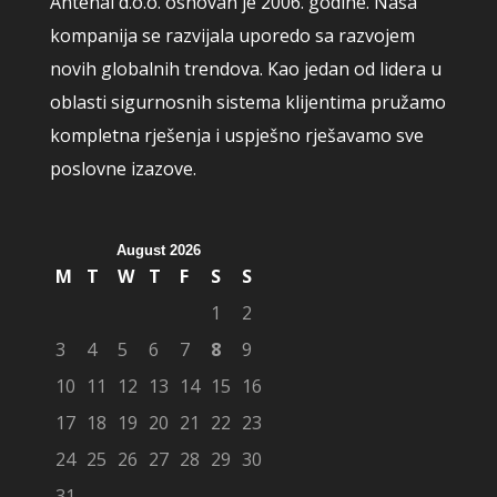
Antenal d.o.o. osnovan je 2006. godine. Naša
kompanija se razvijala uporedo sa razvojem
novih globalnih trendova. Kao jedan od lidera u
oblasti sigurnosnih sistema klijentima pružamo
kompletna rješenja i uspješno rješavamo sve
poslovne izazove.
August 2026
M
T
W
T
F
S
S
1
2
3
4
5
6
7
8
9
10
11
12
13
14
15
16
17
18
19
20
21
22
23
24
25
26
27
28
29
30
31