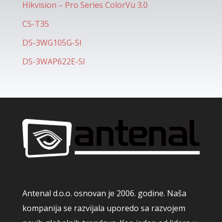
Hikvision – Pro Series ColorVu 3.0
CS-T35
DS-3WG105G-SI
DS-3WAP622E-SI
Antenal d.o.o. osnovan je 2006. godine. Naša
kompanija se razvijala uporedo sa razvojem