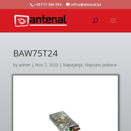
+387 51 586 094
office@antenal.ba
BAW75T24
by
admin
|
Nov 7, 2023
|
Napajanja
,
Napojne Jedinice