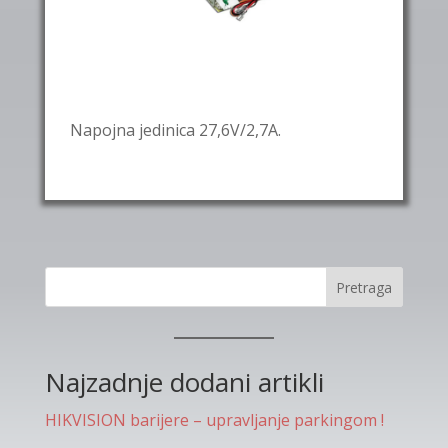
Napojna jedinica 27,6V/2,7A.
Pretraga
Najzadnje dodani artikli
HIKVISION barijere – upravljanje parkingom !