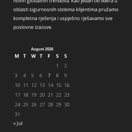
novih globalnih trendova. Kao jedan od lidera u
oblasti sigurnosnih sistema klijentima pružamo
kompletna rješenja i uspješno rješavamo sve
poslovne izazove.
August 2026
M
T
W
T
F
S
S
1
2
3
4
5
6
7
8
9
10
11
12
13
14
15
16
17
18
19
20
21
22
23
24
25
26
27
28
29
30
31
« Jul