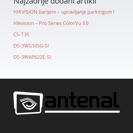
Najzadnje dodani artikli
HIKVISION barijere – upravljanje parkingom !
Hikvision – Pro Series ColorVu 3.0
CS-T35
DS-3WG105G-SI
DS-3WAP622E-SI