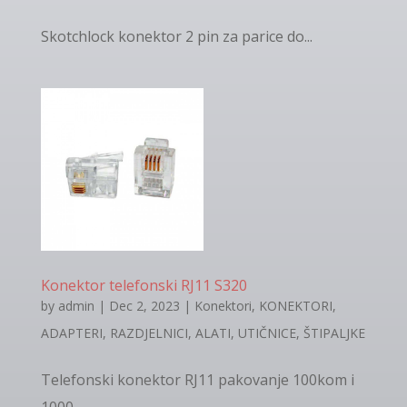
Skotchlock konektor 2 pin za parice do...
Konektor telefonski RJ11 S320
by
admin
|
Dec 2, 2023
|
Konektori
,
KONEKTORI,
ADAPTERI, RAZDJELNICI, ALATI, UTIČNICE, ŠTIPALJKE
Telefonski konektor RJ11 pakovanje 100kom i