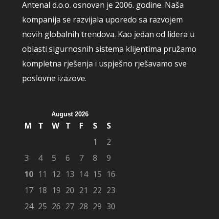
Antenal d.o.o. osnovan je 2006. godine. Naša
kompanija se razvijala uporedo sa razvojem
novih globalnih trendova. Kao jedan od lidera u
oblasti sigurnosnih sistema klijentima pružamo
kompletna rješenja i uspješno rješavamo sve
poslovne izazove.
August 2026
M
T
W
T
F
S
S
1
2
3
4
5
6
7
8
9
10
11
12
13
14
15
16
17
18
19
20
21
22
23
24
25
26
27
28
29
30