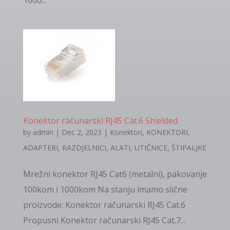
1000...
Konektor računarski RJ45 Cat.6 Shielded
by
admin
|
Dec 2, 2023
|
Konektori
,
KONEKTORI,
ADAPTERI, RAZDJELNICI, ALATI, UTIČNICE, ŠTIPALJKE
Mrežni konektor RJ45 Cat6 (metalni), pakovanje
100kom i 1000kom Na stanju imamo slične
proizvode: Konektor računarski RJ45 Cat.6
Propusni Konektor računarski RJ45 Cat.7...