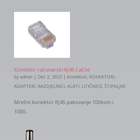
Konektor računarski RJ45 Cat.5e
by
admin
|
Dec 2, 2023
|
Konektori
,
KONEKTORI,
ADAPTERI, RAZDJELNICI, ALATI, UTIČNICE, ŠTIPALJKE
Mrežni konektor RJ45 pakovanje 100kom i
1000...