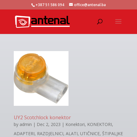
+387 51 586 094
office@antenal.ba
UY2 Scotchlock konektor
by
admin
|
Dec 2, 2023
|
Konektori
,
KONEKTORI,
ADAPTERI, RAZDJELNICI, ALATI, UTIČNICE, ŠTIPALJKE