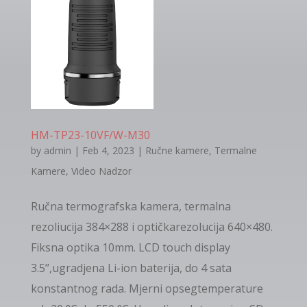
HM-TP23-10VF/W-M30
by
admin
|
Feb 4, 2023
|
Ručne kamere
,
Termalne
Kamere
,
Video Nadzor
Ručna termografska kamera, termalna
rezoliucija 384×288 i optičkarezolucija 640×480.
Fiksna optika 10mm. LCD touch display
3.5’’,ugradjena Li-ion baterija, do 4 sata
konstantnog rada. Mjerni opsegtemperature