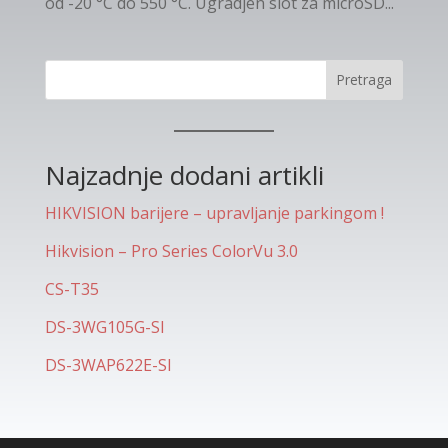
od -20 °C do 550 °C. Ugradjen slot za microSD...
Pretraga
Najzadnje dodani artikli
HIKVISION barijere – upravljanje parkingom !
Hikvision – Pro Series ColorVu 3.0
CS-T35
DS-3WG105G-SI
DS-3WAP622E-SI