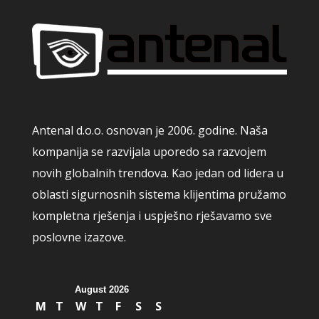
Antenal d.o.o. osnovan je 2006. godine. Naša
kompanija se razvijala uporedo sa razvojem
novih globalnih trendova. Kao jedan od lidera u
oblasti sigurnosnih sistema klijentima pružamo
kompletna rješenja i uspješno rješavamo sve
poslovne izazove.
August 2026
M
T
W
T
F
S
S