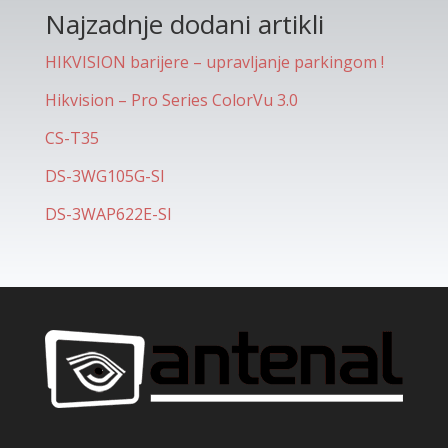
Najzadnje dodani artikli
HIKVISION barijere – upravljanje parkingom !
Hikvision – Pro Series ColorVu 3.0
CS-T35
DS-3WG105G-SI
DS-3WAP622E-SI