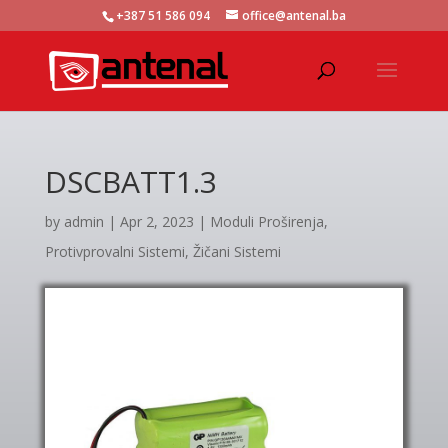
+387 51 586 094
office@antenal.ba
DSCBATT1.3
by
admin
|
Apr 2, 2023
|
Moduli Proširenja
,
Protivprovalni Sistemi
,
Žičani Sistemi