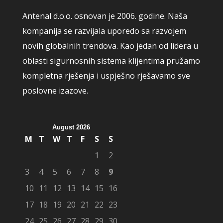
Antenal d.o.o. osnovan je 2006. godine. Naša
kompanija se razvijala uporedo sa razvojem
novih globalnih trendova. Kao jedan od lidera u
oblasti sigurnosnih sistema klijentima pružamo
kompletna rješenja i uspješno rješavamo sve
poslovne izazove.
August 2026
M
T
W
T
F
S
S
1
2
3
4
5
6
7
8
9
10
11
12
13
14
15
16
17
18
19
20
21
22
23
24
25
26
27
28
29
30