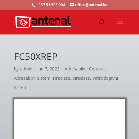
+387 51 586 094
office@antenal.ba
FC50XREP
by
admin
|
Jun 7, 2023
|
Adresabilne Centrale
,
Adresabilni Sistemi Fireclass
,
Fireclass
,
Vatrodojavni
Sistem