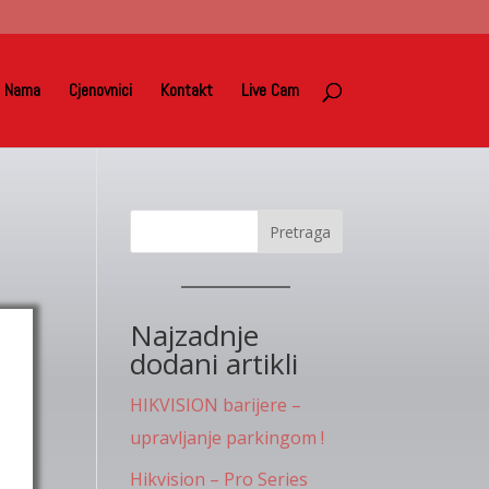
 Nama
Cjenovnici
Kontakt
Live Cam
Pretraga
Najzadnje
dodani artikli
HIKVISION barijere –
upravljanje parkingom !
Hikvision – Pro Series