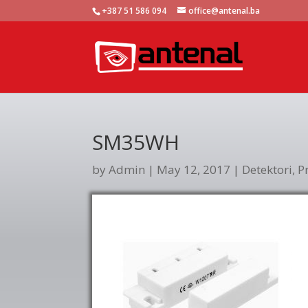
+387 51 586 094
office@antenal.ba
SM35WH
by
Admin
|
May 12, 2017
|
Detektori
,
P