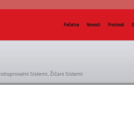
Početna
Novosti
Proizvodi
O
rotivprovalni Sistemi
,
Žičani Sistemi