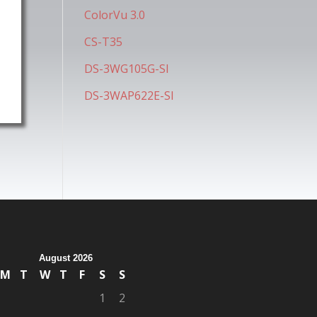
ColorVu 3.0
CS-T35
DS-3WG105G-SI
DS-3WAP622E-SI
August 2026
M
T
W
T
F
S
S
1
2