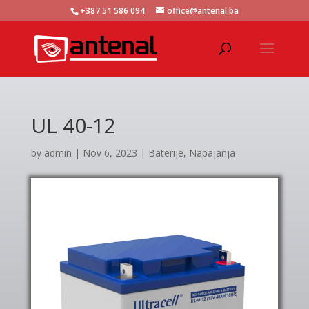
+387 51 586 094
office@antenal.ba
UL 40-12
by
admin
|
Nov 6, 2023
|
Baterije
,
Napajanja