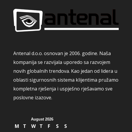
Antenal d.o.o. osnovan je 2006. godine. Naša
kompanija se razvijala uporedo sa razvojem
novih globalnih trendova. Kao jedan od lidera u
oblasti sigurnosnih sistema klijentima pružamo
kompletna rješenja i uspješno rješavamo sve
poslovne izazove.
August 2026
M
T
W
T
F
S
S