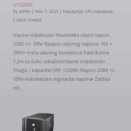
UT2200E
by
admin
|
Nov 7, 2023
|
Napajanja
,
UPS napajanja
CYBER POWER
Ulazne vrijednosti:• Nominalni ulazni napon:
230V +/- 10%• Raspon ulaznog napona: 165 ≈
290V• Vrsta ulaznog konektora: Kabl duzine
1,2m sa šuko utikačemIzlazne vrijednosti:•
Snaga – kapacitet (W): 1320W• Napon: 230V +/-
10%• Automatska regulacija napona• Zaštita
od...