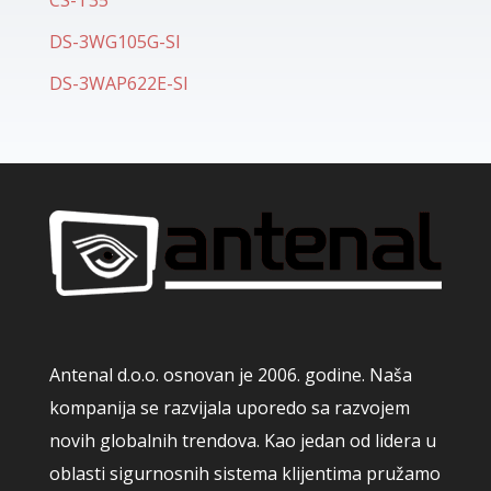
DS-3WG105G-SI
DS-3WAP622E-SI
Antenal d.o.o. osnovan je 2006. godine. Naša
kompanija se razvijala uporedo sa razvojem
novih globalnih trendova. Kao jedan od lidera u
oblasti sigurnosnih sistema klijentima pružamo