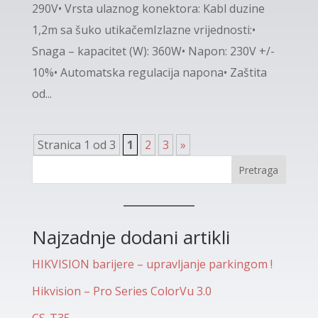
290V• Vrsta ulaznog konektora: Kabl duzine
1,2m sa šuko utikačemIzlazne vrijednosti:•
Snaga – kapacitet (W): 360W• Napon: 230V +/-
10%• Automatska regulacija napona• Zaštita
od...
Stranica 1 od 3
1
2
3
»
Pretraga
Najzadnje dodani artikli
HIKVISION barijere – upravljanje parkingom !
Hikvision – Pro Series ColorVu 3.0
CS-T35