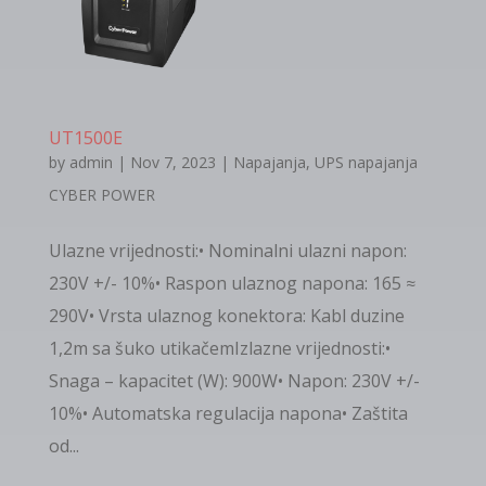
UT1500E
by
admin
|
Nov 7, 2023
|
Napajanja
,
UPS napajanja
CYBER POWER
Ulazne vrijednosti:• Nominalni ulazni napon:
230V +/- 10%• Raspon ulaznog napona: 165 ≈
290V• Vrsta ulaznog konektora: Kabl duzine
1,2m sa šuko utikačemIzlazne vrijednosti:•
Snaga – kapacitet (W): 900W• Napon: 230V +/-
10%• Automatska regulacija napona• Zaštita
od...