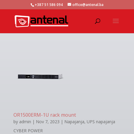
+387 51 586 094
office@antenal.ba
OR1500ERM-1U rack mount
by
admin
|
Nov 7, 2023
|
Napajanja
,
UPS napajanja
CYBER POWER