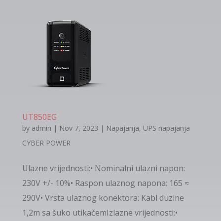
UT850EG
by
admin
|
Nov 7, 2023
|
Napajanja
,
UPS napajanja
CYBER POWER
Ulazne vrijednosti:• Nominalni ulazni napon:
230V +/- 10%• Raspon ulaznog napona: 165 ≈
290V• Vrsta ulaznog konektora: Kabl duzine
1,2m sa šuko utikačemIzlazne vrijednosti:•