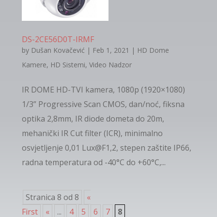
DS-2CE56D0T-IRMF
by
Dušan Kovačević
|
Feb 1, 2021
|
HD Dome
Kamere
,
HD Sistemi
,
Video Nadzor
IR DOME HD-TVI kamera, 1080p (1920×1080)
1/3” Progressive Scan CMOS, dan/noć, fiksna
optika 2,8mm, IR diode dometa do 20m,
mehanički IR Cut filter (ICR), minimalno
osvjetljenje 0,01 Lux@F1,2, stepen zaštite IP66,
radna temperatura od -40°C do +60°C,...
Stranica 8 od 8
«
First
«
...
4
5
6
7
8