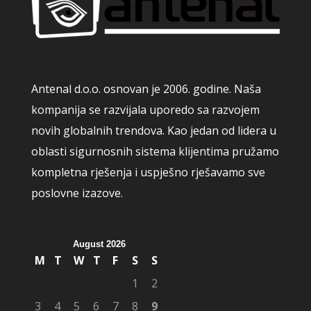
Antenal d.o.o. osnovan je 2006. godine. Naša
kompanija se razvijala uporedo sa razvojem
novih globalnih trendova. Kao jedan od lidera u
oblasti sigurnosnih sistema klijentima pružamo
kompletna rješenja i uspješno rješavamo sve
poslovne izazove.
August 2026
M
T
W
T
F
S
S
1
2
3
4
5
6
7
8
9