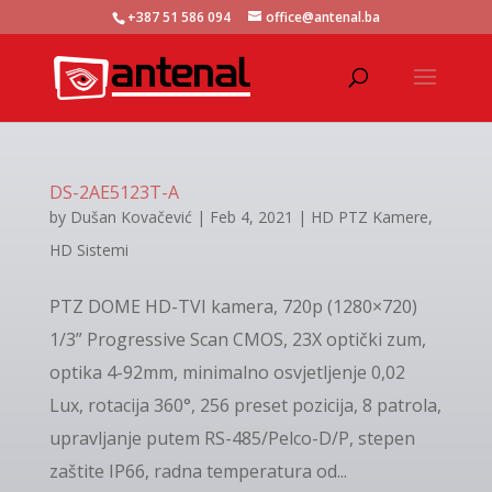
+387 51 586 094
office@antenal.ba
DS-2AE5123T-A
by
Dušan Kovačević
|
Feb 4, 2021
|
HD PTZ Kamere
,
HD Sistemi
PTZ DOME HD-TVI kamera, 720p (1280×720)
1/3” Progressive Scan CMOS, 23X optički zum,
optika 4-92mm, minimalno osvjetljenje 0,02
Lux, rotacija 360°, 256 preset pozicija, 8 patrola,
upravljanje putem RS-485/Pelco-D/P, stepen
zaštite IP66, radna temperatura od...