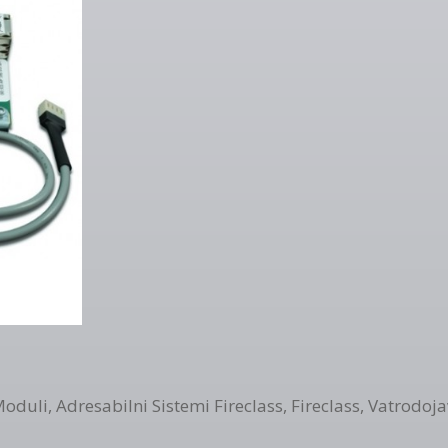
Moduli
,
Adresabilni Sistemi Fireclass
,
Fireclass
,
Vatrodoja