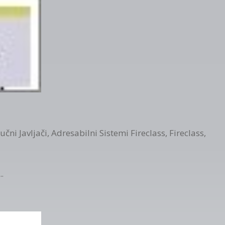
učni Javljači
,
Adresabilni Sistemi Fireclass
,
Fireclass
,
..