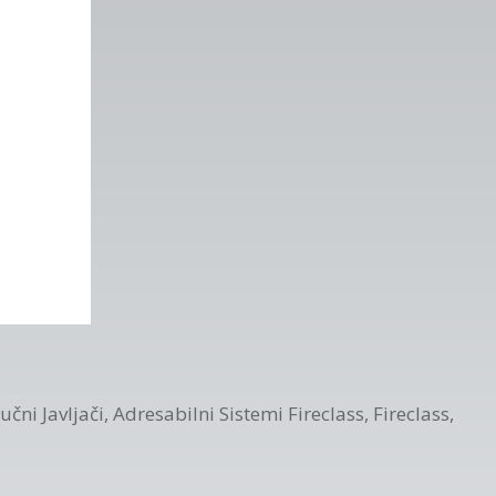
učni Javljači
,
Adresabilni Sistemi Fireclass
,
Fireclass
,