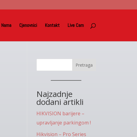
 Nama
Cjenovnici
Kontakt
Live Cam
Pretraga
Najzadnje
dodani artikli
HIKVISION barijere –
upravljanje parkingom !
Hikvision – Pro Series