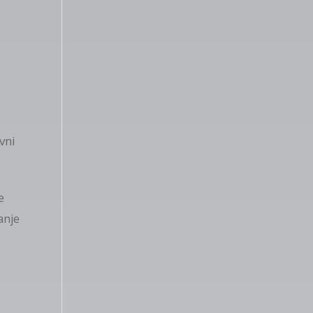
vni
e
anje