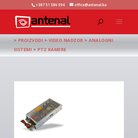
+387 51 586 094
office@antenal.ba
>
PROIZVODI
>
VIDEO NADZOR
>
ANALOGNI
SISTEMI
>
PTZ KAMERE