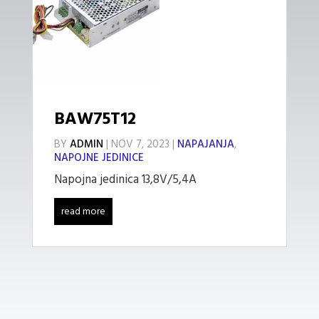
BAW75T12
BY
ADMIN
|
NOV 7, 2023
|
NAPAJANJA
,
NAPOJNE JEDINICE
Napojna jedinica 13,8V/5,4A
read more