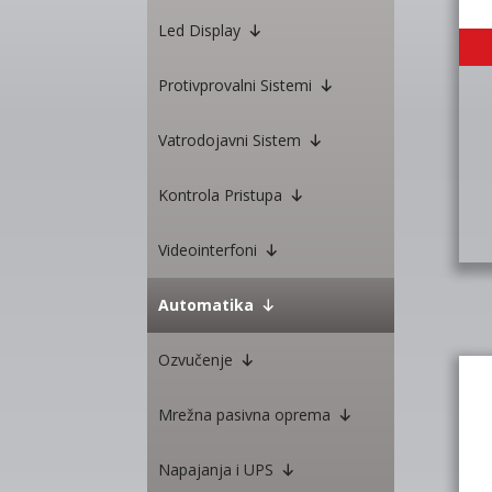
Led Display
Protivprovalni Sistemi
Vatrodojavni Sistem
Kontrola Pristupa
Videointerfoni
Automatika
Ozvučenje
Mrežna pasivna oprema
Napajanja i UPS