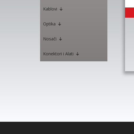
Kablovi
Optika
Nosači
Konektori i Alati