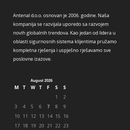
Antenal d.o.o. osnovan je 2006. godine. Naša
kompanija se razvijala uporedo sa razvojem
novih globalnih trendova. Kao jedan od lidera u
oblasti sigurnosnih sistema klijentima pružamo
kompletna rješenja i uspješno rješavamo sve
poslovne izazove.
August 2026
M
T
W
T
F
S
S
1
2
3
4
5
6
7
8
9
10
11
12
13
14
15
16
17
18
19
20
21
22
23