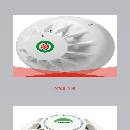
FC701H-R-NL