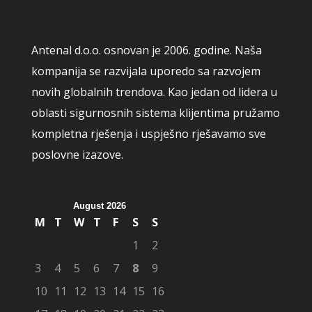
Antenal d.o.o. osnovan je 2006. godine. Naša
kompanija se razvijala uporedo sa razvojem
novih globalnih trendova. Kao jedan od lidera u
oblasti sigurnosnih sistema klijentima pružamo
kompletna rješenja i uspješno rješavamo sve
poslovne izazove.
August 2026
M
T
W
T
F
S
S
1
2
3
4
5
6
7
8
9
10
11
12
13
14
15
16