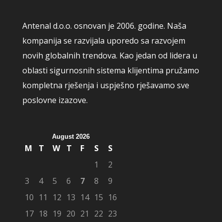
Antenal d.o.o. osnovan je 2006. godine. Naša
kompanija se razvijala uporedo sa razvojem
novih globalnih trendova. Kao jedan od lidera u
oblasti sigurnosnih sistema klijentima pružamo
kompletna rješenja i uspješno rješavamo sve
poslovne izazove.
August 2026
M
T
W
T
F
S
S
1
2
3
4
5
6
7
8
9
10
11
12
13
14
15
16
17
18
19
20
21
22
23