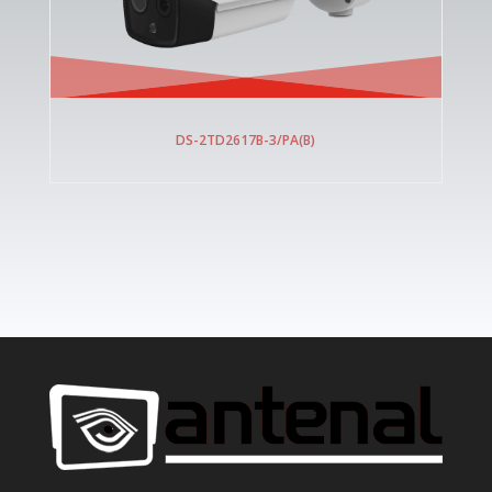
DS-2TD2617B-3/PA(B)