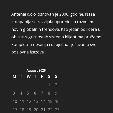
Antenal d.o.o. osnovan je 2006. godine. Naša
kompanija se razvijala uporedo sa razvojem
novih globalnih trendova. Kao jedan od lidera u
oblasti sigurnosnih sistema klijentima pružamo
kompletna rješenja i uspješno rješavamo sve
poslovne izazove.
August 2026
M
T
W
T
F
S
S
1
2
3
4
5
6
7
8
9
10
11
12
13
14
15
16
17
18
19
20
21
22
23