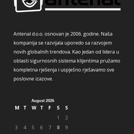
Antenal d.o.o. osnovan je 2006. godine. Naša
kompanija se razvijala uporedo sa razvojem
novih globalnih trendova. Kao jedan od lidera u
oblasti sigurnosnih sistema klijentima pružamo
kompletna rješenja i uspješno rješavamo sve
poslovne izazove.
August 2026
M
T
W
T
F
S
S
1
2
3
4
5
6
7
8
9