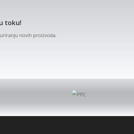
u toku!
žuriranju novih proizvoda.