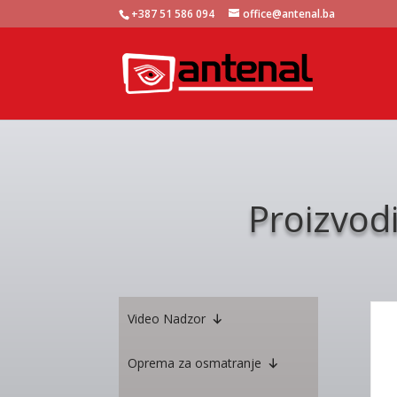
+387 51 586 094
office@antenal.ba
Proizvod
Video Nadzor
Oprema za osmatranje