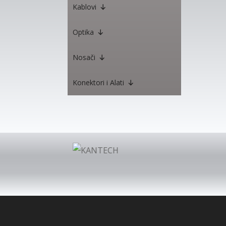
Kablovi
Optika
Nosači
Konektori i Alati