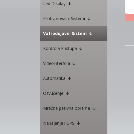
Led Display
Protivprovalni Sistemi
Vatrodojavni Sistem
Kontrola Pristupa
Videointerfoni
Automatika
Ozvučenje
Mrežna pasivna oprema
Napajanja i UPS