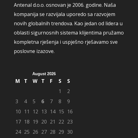
Antenal d.o.o. osnovan je 2006. godine. Naša
kompanija se razvijala uporedo sa razvojem
novih globalnih trendova. Kao jedan od lidera u
oblasti sigurnosnih sistema klijentima pružamo
kompletna rješenja i uspješno rješavamo sve
poslovne izazove.
August 2026
M
T
W
T
F
S
S
1
2
3
4
5
6
7
8
9
10
11
12
13
14
15
16
17
18
19
20
21
22
23
24
25
26
27
28
29
30